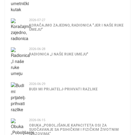
2026-07-27
KORAČAJMO ZAJEDNO, RADIONICA "JER I NAŠE RUKE
UMEJU"
2026-06-28
RADIONICA „I NAŠE RUKE UMEJU"
2026-06-29
BUDI MI PRIJATELJ-PRIHVATI RAZLIKE
2026-06-15
OBUKA „POBOLJŠANJE KAPACITETA OSI ZA
SUOČAVANJE SA PSIHIČKIM I FIZIČKIM ŽIVOTNIM
IZAZOVIMA“