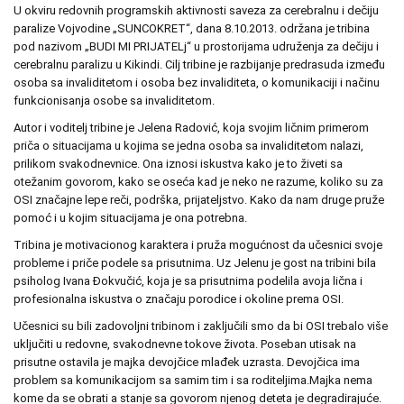
U okviru redovnih programskih aktivnosti saveza za cerebralnu i dečiju
paralize Vojvodine „SUNCOKRET“, dana 8.10.2013. održana je tribina
pod nazivom „BUDI MI PRIJATELj“ u prostorijama udruženja za dečiju i
cerebralnu paralizu u Kikindi. Cilj tribine je razbijanje predrasuda između
osoba sa invaliditetom i osoba bez invaliditeta, o komunikaciji i načinu
funkcionisanja osobe sa invaliditetom.
Autor i voditelj tribine je Jelena Radović, koja svojim ličnim primerom
priča o situacijama u kojima se jedna osoba sa invaliditetom nalazi,
prilikom svakodnevnice. Ona iznosi iskustva kako je to živeti sa
otežanim govorom, kako se oseća kad je neko ne razume, koliko su za
OSI značajne lepe reči, podrška, prijateljstvo. Kako da nam druge pruže
pomoć i u kojim situacijama je ona potrebna.
Tribina je motivacionog karaktera i pruža mogućnost da učesnici svoje
probleme i priče podele sa prisutnima. Uz Jelenu je gost na tribini bila
psiholog Ivana Đokvučić, koja je sa prisutnima podelila avoja lična i
profesionalna iskustva o značaju porodice i okoline prema OSI.
Učesnici su bili zadovoljni tribinom i zaključili smo da bi OSI trebalo više
uključiti u redovne, svakodnevne tokove života. Poseban utisak na
prisutne ostavila je majka devojčice mlađek uzrasta. Devojčica ima
problem sa komunikacijom sa samim tim i sa roditeljima.Majka nema
kome da se obrati a stanje sa govorom njenog deteta je degradirajuće.