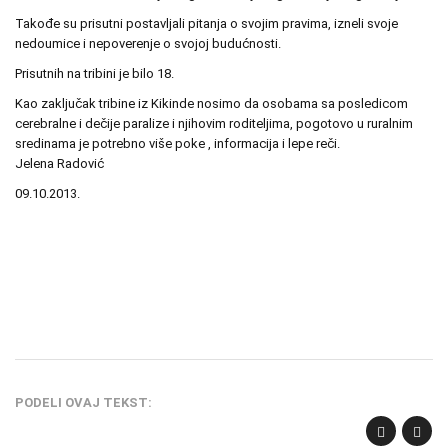
Takođe su prisutni postavljali pitanja o svojim pravima, izneli svoje
nedoumice i nepoverenje o svojoj budućnosti.
Prisutnih na tribini je bilo 18.
Kao zaključak tribine iz Kikinde nosimo da osobama sa posledicom
cerebralne i dečije paralize i njihovim roditeljima, pogotovo u ruralnim
sredinama je potrebno više poke , informacija i lepe reči.
Jelena Radović
09.10.2013.
PODELI OVAJ TEKST: